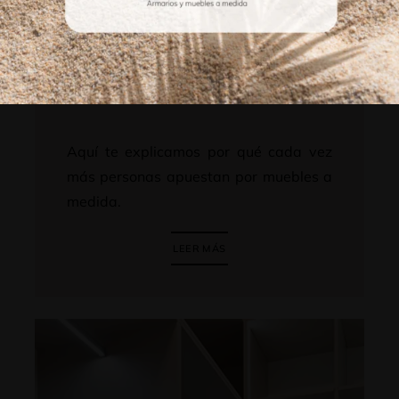
Mostradores a medida: una
inversión en diseño,
funcionalidad e imagen
Aquí te explicamos por qué cada vez
más personas apuestan por muebles a
medida.
LEER MÁS