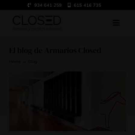
Saltar
934 641 259
615 416 735
al
contenido
Toggl
Navig
Home
El blog de Armarios Closed
A medida
Home
Blog
Trabajos
Showroom
Blog
Contacto