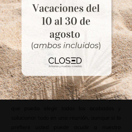
Desarrollo del proyecto
El siguiente paso es
acudir a su domicilio
para tomar las medidas in situ
. En la
misma visita llevamos las muestras para
que pueda elegir todos los acabados y
solucionar todo en una reunión, aunque si lo
prefiere usted puede acudir a nuestro