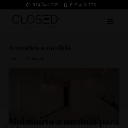
Saltar
934 641 259
615 416 735
al
contenido
Toggl
Navig
Home
Armarios a medida
A medida
Home
A medida
Trabajos
Showroom
Blog
Contacto
Mobiliario a medida para
01