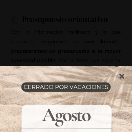
Presupuesto orientativo
Con la información facilitada y la que
podamos preguntarle en una llamada,
prepararemos un presupuesto a la mayor
brevedad posible
. Así no tiene que esperar
para confirmar que somos la opción que
está buscando.