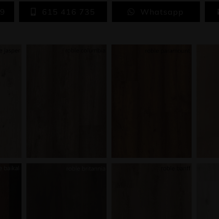
59
615 416 735
Whatsapp