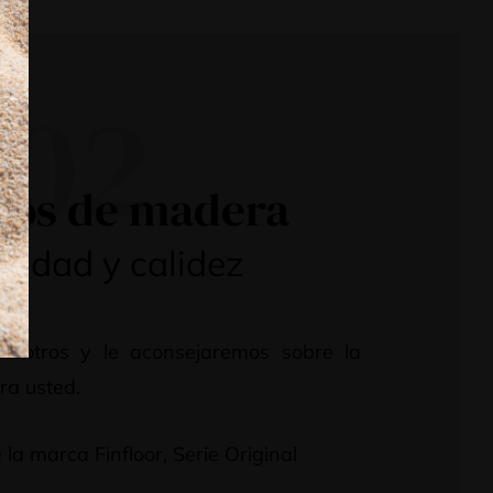
02
los de madera
alidad y calidez
osotros y le aconsejaremos sobre la
ra usted.
la marca Finfloor, Serie Original