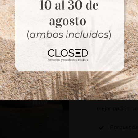
Sue
C
Contacte con n
mejor opción pa
Parquet de 