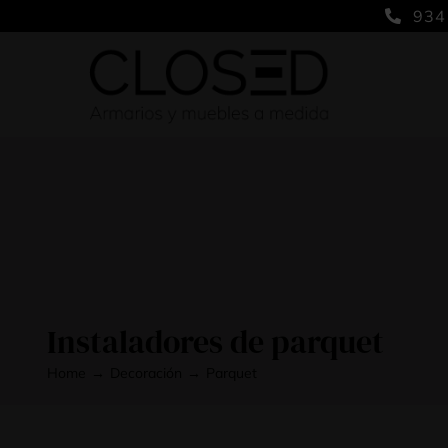
Saltar
934
al
contenido
Instaladores de parquet
Home
Decoración
Parquet