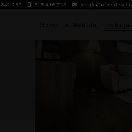
 641 259
615 416 735
sergio@armariosclo
Home
A Medida
Trabajo