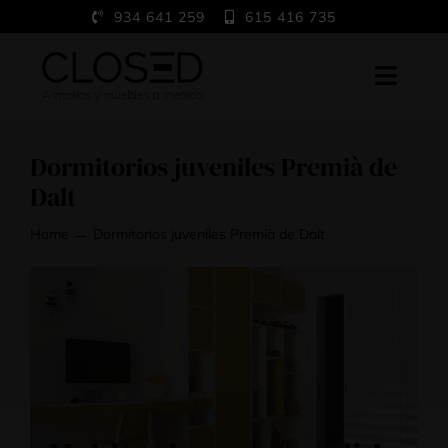
Saltar
934 641 259
615 416 735
al
contenido
Toggl
Navig
Home
Dormitorios juveniles Premià de
A medida
Dalt
Trabajos
Home
Dormitorios juveniles Premià de Dalt
Showroom
Blog
Contacto