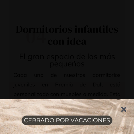
Dormitorios infantiles
04
con idea
El gran espacio de los más
pequeños
Cada uno de nuestros dormitorios
juveniles en Premià de Dalt está
personalizado con muebles a medida. Esta
es la mejor manera de aprovechar al
máximo el espacio, y poder realizar
configuraciones que ofrecen al pequeño
una zona de estudio, una almacenaje y