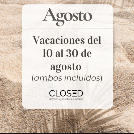
una de descanso.
Para aprovechar mejor la zona de
descanso, tenemos una amplia variedad
de soluciones con las que multiplicamos el
espacio de la habitación: canapés
abatibles verticales y horizontales, camas
plegables, camas nido, literas, camas
altas, estructuras de sommier con cajones,
etc.
El espacio de almacenaje se optimiza con
baldas, cajoneras y armarios, que ayudan
a mantener el orden en la habitación.