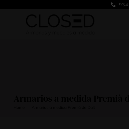
Saltar
934
al
contenido
Armarios a medida Premià d
Home
Armarios a medida Premià de Dalt