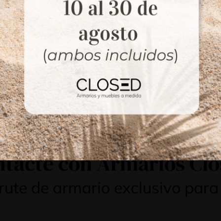
 envíamos nuestro
Si apuesta por nosotr
esupuesto orientativo y
detallamos el trabaj
rsonalizado en pocos
presentaremos 
s.
presupuesto final.
3
tacte con Armarios Cl
frute de armario exclusivo para