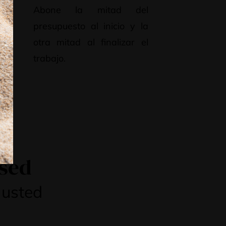
os,
Abone la mitad del
o y
presupuesto al inicio y la
el
otra mitad al finalizar el
trabajo.
osed
 usted