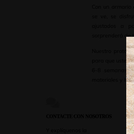
Con un armario 
se ve, se disfr
ajustados a pa
sorprenderá de t
Nuestro protoco
para que usted d
6-8 semanas. Un
materiales y herr
CONTACTE CON NOSOTROS
PR
OR
Y explíquenos la