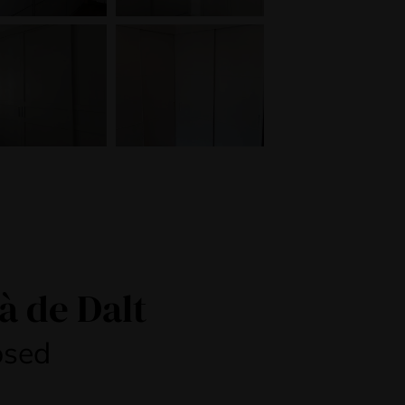
à de Dalt
osed