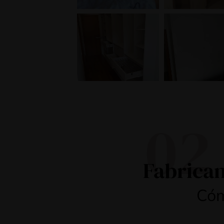
02
Fabrican
Cóm