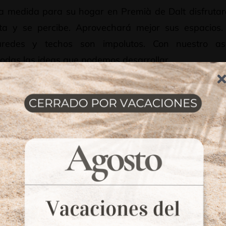
a medida para su hogar en Premià de Dalt disfrutar
uta y se percibe. Aprovechará mejor sus espacios
redes y techos son impolutos. Con nuestro as
odas las ideas que podemos desarrollar.
lo en 4 pasos está enfocado en ofrecer una respu
isfrute de sus armarios a medida montados en Premi
 mobiliario fabricado para resistir, con 10 año
ajes.
ESUPUESTO
DESARROLLAMOS EL
IENTATIVO
PROYECTO