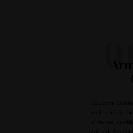
0
Arm
Solucione proble
en Premià de Dal
armarios, vestid
calidad. Pensam