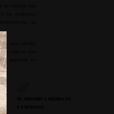
á de calidad que
. Y los acabados
esoramiento, se
esta muy rápida,
à de Dalt en solo
s de garantía en
SU ARMARIO A MEDIDA EN
6-8 SEMANAS