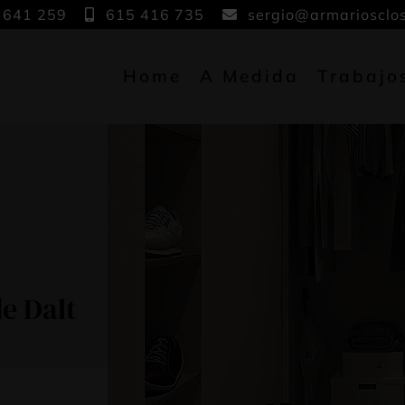
 641 259
615 416 735
sergio@armariosclo
Home
A Medida
Trabajo
e Dalt