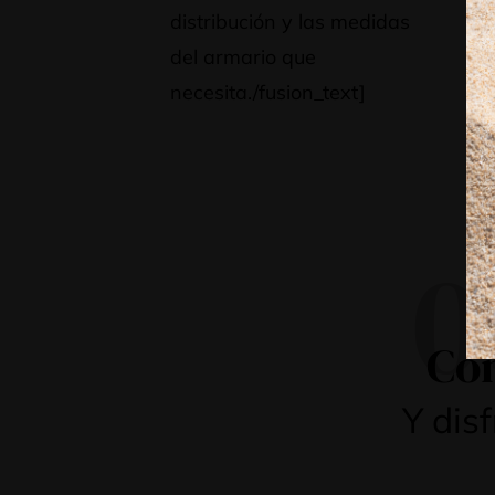
distribución y las medidas
Le
del armario que
pr
necesita./fusion_text]
pe
día
0
Con
Y dis