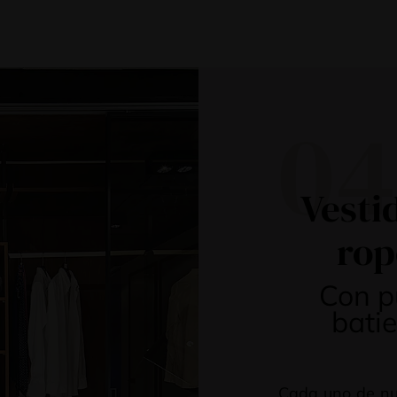
04
Vesti
rop
Con p
batie
Cada uno de nu