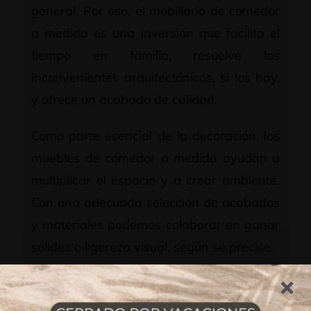
general. Por eso, el mobiliario de comedor
a medida es una inversión que facilita el
tiempo en familia, resuelve los
inconvenientes arquitectónicos, si los hay,
y ofrece un acabado de calidad.
Como parte esencial de la decoración, los
muebles de comedor a medida ayudan a
multiplicar el espacio y a crear ambiente.
Con una adecuada selección de acabados
y materiales podemos colaborar en ganar
solidez o ligereza visual, según se precise.
Puertas correderas o batientes, para
ganar en comodidad.