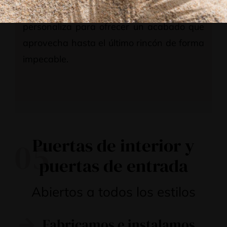
Sant Joan Despí que fabricamos se
personaliza para ofrecer un acabado que
aprovecha hasta el último rincón de forma
impecable.
Puertas de interior y
05
puertas de entrada
Abiertos a todos los estilos
Fabricamos e instalamos