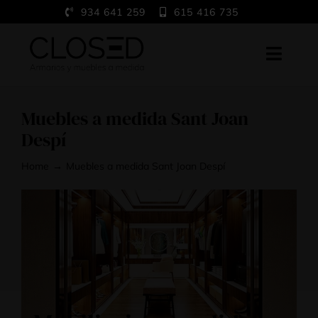
Saltar
934 641 259
615 416 735
al
contenido
Toggl
Navig
Home
Muebles a medida Sant Joan
A medida
Despí
Trabajos
Home
Muebles a medida Sant Joan Despí
Showroom
Blog
Contacto