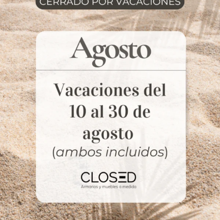
Acabados con luces indirectas, que
crean ambiente.
Librerías de baldas súper resistentes,
preparadas para resistir el paso del
tiempo. Con o sin puertas.
Divisorias de ambientes con
columnas integradas, que son
estéticas y funcionales. Con rincones
pensados para el almacenamiento.
Sin cables a la vista, integración de
los elementos eléctricos.
Cada uno de los muebles a medida en