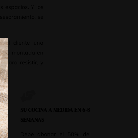
s espacios. Y los
sesoramiento, se
 al cliente una
edida montada en
 para resistir, y
SU COCINA A MEDIDA EN 6-8
SEMANAS
ce,
Debe abonar el 50% del