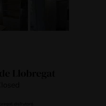
 de Llobregat
Closed
regat disfrutará