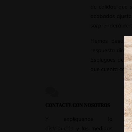
de calidad que s
acabados ajusta
sorprenderá de t
Hemos desarrol
respuesta direc
Esplugues de Llo
que cuenta con 1
CONTACTE CON NOSOTROS
PR
PE
Y explíquenos la
distribución y las medidas
Le