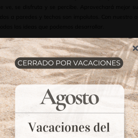
e ve, se disfruta y se percibe. Aprovechará mejor su
dos a paredes y techos son impolutos. Con nuestro a
odas las ideas que podemos desarrollar.
lado un sistema en 4 pasos enfocado en ofrecer
ta, de manera que pueda disfrutar de su cocina a m
bregat en 6-8 semanas. Un mobiliario que se fabrica
0 años de garantía en materiales y herrajes.
ESUPUESTO
DESARROLLAMOS EL
RSONALIZADO
PROYECTO
 envíamos nuestro
Si este le conven