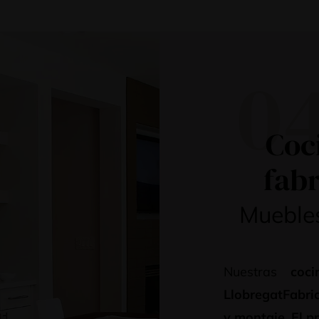
0
Coc
fabr
Muebles
Nuestras
coc
LlobregatFabri
y montaje. El p