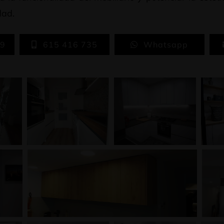
dad.
59
615 416 735
Whatsapp