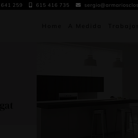
 641 259
615 416 735
sergio@armariosclo
Home
A Medida
Trabajo
gat