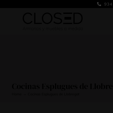
Saltar
934
al
contenido
Cocinas Esplugues de Llobre
Home
Cocinas Esplugues de Llobregat