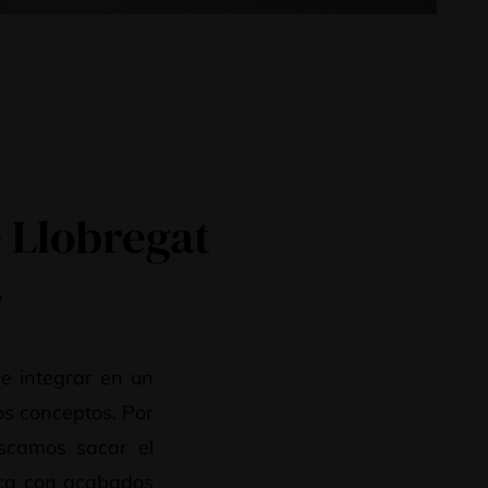
 Llobregat
s
de integrar en un
os conceptos. Por
uscamos sacar el
tica con acabados