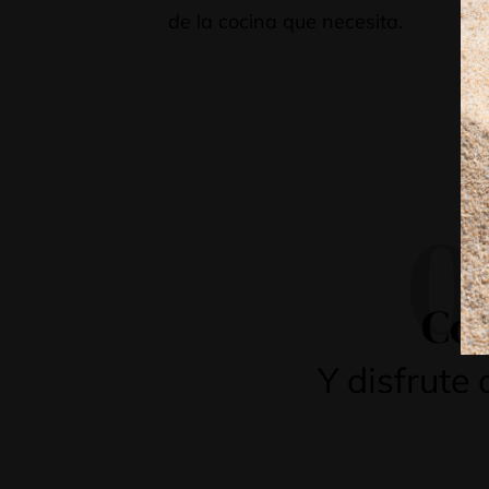
de la cocina que necesita.
pr
pe
día
0
Con
Y disfrute