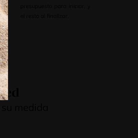
el
presupuesto para iniciar, y
ras
el resto al finalizar.
osed
a su medida