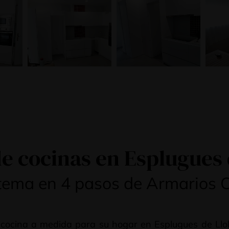
e cocinas en Esplugues
stema en 4 pasos de Armarios 
cocina a medida para su hogar en Esplugues de Llob