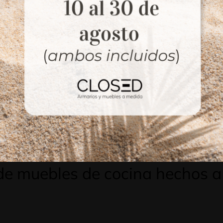
esupuesto orientativo y
presentamos 
rsonalizado en pocos
presupuesto final t
s.
detallar el trabajo.
3
tacte con Armarios Cl
 de muebles de cocina hechos 