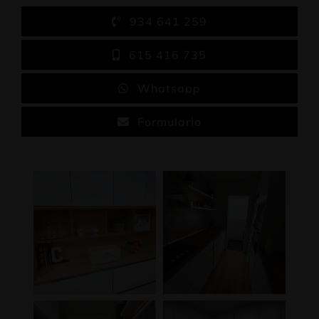
934 641 259
615 416 735
Whatsapp
Formulario