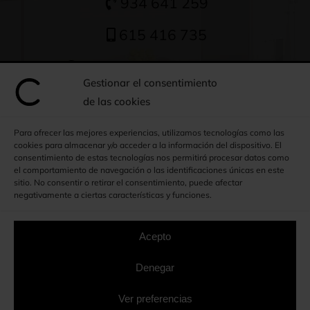
934 641 259
615 416 735
Escríbanos un Whatsapp
Gestionar el consentimiento
sergio@armariosclosed.com
de las cookies
Para ofrecer las mejores experiencias, utilizamos tecnologías como las
Dónde estamos
cookies para almacenar y/o acceder a la información del dispositivo. El
consentimiento de estas tecnologías nos permitirá procesar datos como
el comportamiento de navegación o las identificaciones únicas en este
C/ La Barca, 2
sitio. No consentir o retirar el consentimiento, puede afectar
negativamente a ciertas características y funciones.
08107 Martorelles
Barcelona
Acepto
CÓMO LLEGAR
Denegar
Ver preferencias