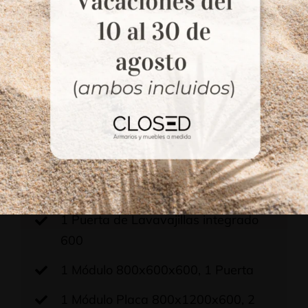
Nuestras
cocinas a medida en Badia del
VallèsFabricación de muebles de cocina a
medida y montaje. El proyecto incluye:
2 Laterales 900x600x38
1 Encimera 3600x620x38, 2 orificios
1 Módulo Bajo Fregadera
800x1200x600, 2 Puertas
1 Puerta de Lavavajillas integrado
600
1 Módulo 800x600x600, 1 Puerta
1 Módulo Placa 800x1200x600, 2