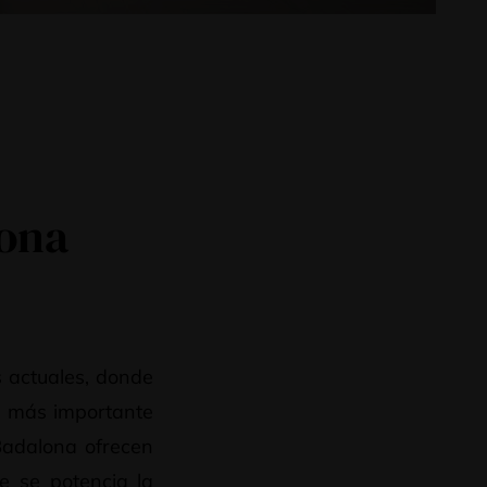
lona
s actuales, donde
s más importante
 Badalona ofrecen
e se potencia la