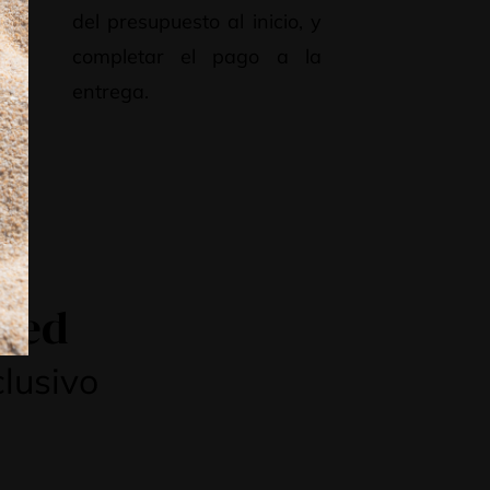
el
del presupuesto al inicio, y
ras
completar el pago a la
entrega.
osed
clusivo