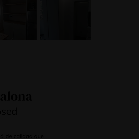
dalona
osed
á de calidad que