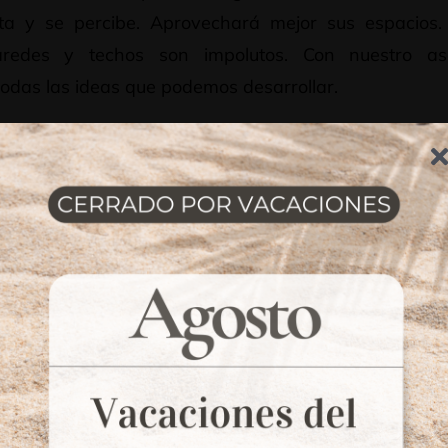
uta y se percibe. Aprovechará mejor sus espacios
redes y techos son impolutos. Con nuestro as
odas las ideas que podemos desarrollar.
lado un sistema en 4 pasos enfocado en ofrecer
ta, de manera que pueda disfrutar de su cocina a m
semanas. Un mobiliario que se fabrica para resistir,
tía en materiales y herrajes.
ESUPUESTO
DESARROLLAMOS EL
RSONALIZADO
PROYECTO
 envíamos nuestro
Si este le conven