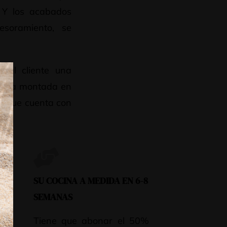
. Y los acabados
esoramiento, se
 al cliente una
edida montada en
 y que cuenta con
SU COCINA A MEDIDA EN 6-8
SEMANAS
ce,
Tiene que abonar el 50%