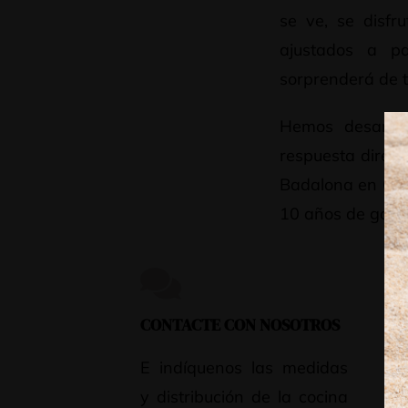
se ve, se disfr
ajustados a pa
sorprenderá de t
Hemos desarrol
respuesta direc
Badalona en 6-8 
10 años de garan
CONTACTE CON NOSOTROS
PR
PE
E indíquenos las medidas
y distribución de la cocina
Le