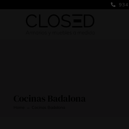
Saltar
934
al
contenido
Cocinas Badalona
Home
Cocinas Badalona