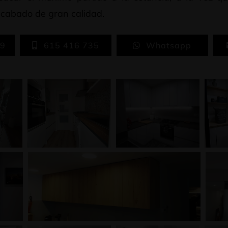
acabado de gran calidad.
59
615 416 735
Whatsapp