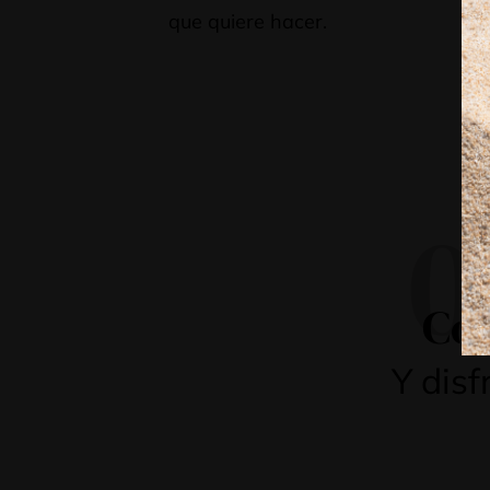
que quiere hacer.
pr
pe
día
0
Con
Y disf