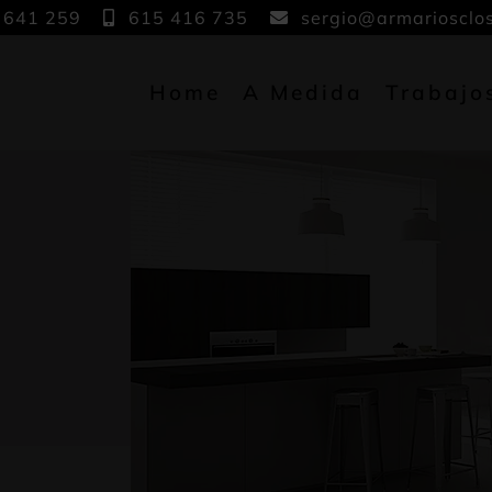
 641 259
615 416 735
sergio@armariosclo
Home
A Medida
Trabajo