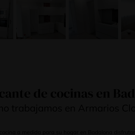
cante de cocinas en Ba
o trabajamos en Armarios Cl
cocina a medida para su hogar en Badalona disfrutar