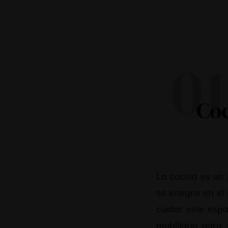
01
Coc
La cocina es un 
se integra en e
cuidar este espa
mobiliario para