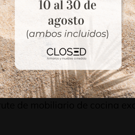
esupuesto orientativo y
presentamos 
rsonalizado en pocos
presupuesto final t
s.
detallar el trabajo.
3
tacte con Armarios Cl
rute de mobiliario de cocina ex