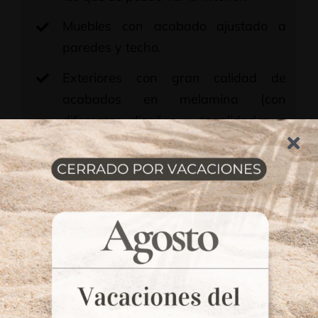
Muebles con acabado ajustado a
paredes y techo.
Exteriores con gran calidad de
acabados en melamina (con
diferentes diseños y tonalidades a
elegir independientemente de
interior), rechapado, barnizado
(cualquier madera y acabado) o
lacado (cualquier color y acabado).
Interiores en melamina. Diferentes
tonalidades y diseños a elegir, que
son independientes del exterior y del
frente.