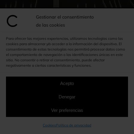
Gestionar el consentimiento
de las cookies
Armarios a medida en
Para ofrecer las mejores experiencias, utilizamos tecnologías como las
Vilanova del Vallès
cookies para almacenar y/o acceder a la información del dispositivo. El
consentimiento de estas tecnologías nos permitirá procesar datos como
el comportamiento de navegación o las identificaciones únicas en este
Disfruta de funcionalidad,
sitio. No consentir o retirar el consentimiento, puede afectar
negativamente a ciertas características y funciones.
calidad y exclusividad
Acepto
934 641 259
Denegar
615 416 735
Ver preferencias
Whatsapp
Cookies
Política de privacidad