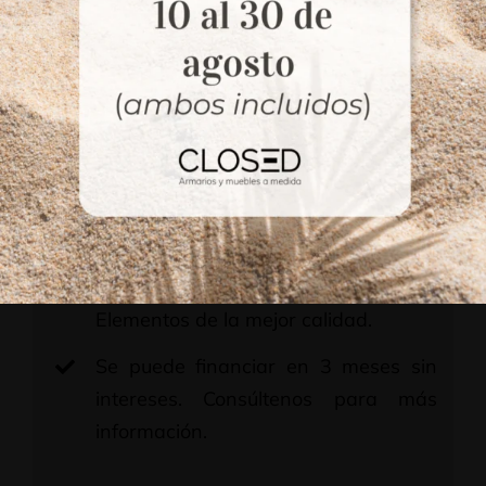
Configuración interior a medida con
estantes, cajones y barras, según
medida.
Cajones en melamina de 19 mm, con
fondos de 10 mm súper resistentes.
Guías metálicas de alta gama.
Equipadas con amortiguador.
Herrajes de primeras marcas.
Elementos de la mejor calidad.
Se puede financiar en 3 meses sin
intereses. Consúltenos para más
información.