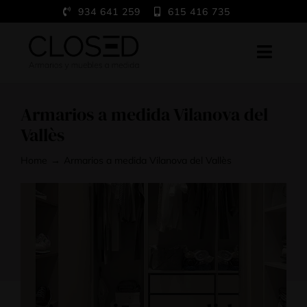
Saltar
934 641 259
615 416 735
al
contenido
Toggl
Navig
Home
Armarios a medida Vilanova del
A medida
Vallès
Trabajos
Home
Armarios a medida Vilanova del Vallès
Showroom
Blog
Contacto