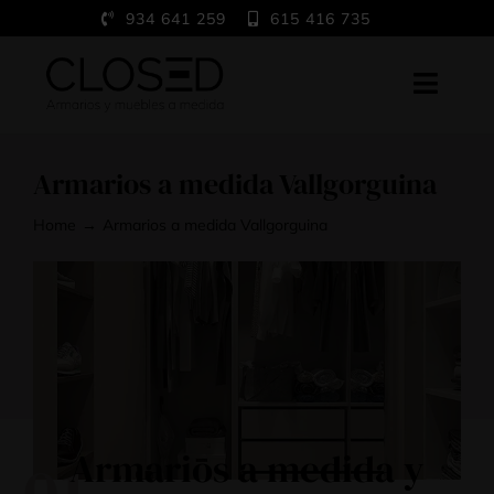
Saltar
934 641 259
615 416 735
al
contenido
Toggl
Navig
Home
Armarios a medida Vallgorguina
A medida
Home
Armarios a medida Vallgorguina
Trabajos
Showroom
Blog
Contacto
Armarios a medida y