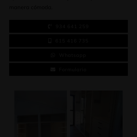
manera cómoda.
934 641 259
615 416 735
Whatsapp
Formulario