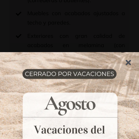
(correderas o batientes).
Muebles con acabados ajustados a
techo y paredes.
Exteriores con gran calidad de
acabados en melamina (con
diferentes diseños y tonalidades a
elegir independientemente de
interior), rechapado, barnizado
(cualquier madera y acabado) o
lacado (cualquier color y acabado).
Interiores en melamina. Diferentes
tonalidades y diseños a elegir, que
son independientes del exterior y del
frente.