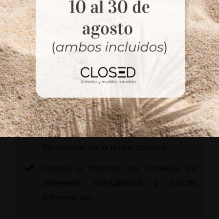
Configuración interior a medida con
cajones, estantes y barras (según
medida).
Cajones en melamina de 19 mm, con
fondos de 10 mm súper resistentes.
Guías metálicas de alta gama y con
amortiguador.
Herrajes de primeras marcas.
Elementos de la mejor calidad.
Opción a financiar en 3 meses sin
intereses. Consúltenos y solicite
información.