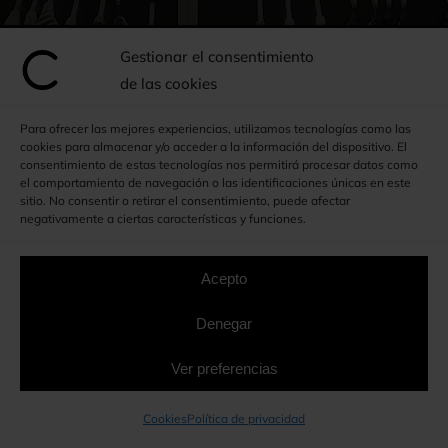
Gestionar el consentimiento
Armarios a medida en
de las cookies
Vallgorguina
Para ofrecer las mejores experiencias, utilizamos tecnologías como las
cookies para almacenar y/o acceder a la información del dispositivo. El
consentimiento de estas tecnologías nos permitirá procesar datos como
Disfruta de exclusividad,
el comportamiento de navegación o las identificaciones únicas en este
sitio. No consentir o retirar el consentimiento, puede afectar
calidad y funcionalidad
negativamente a ciertas características y funciones.
Acepto
934 641 259
Denegar
615 416 735
Ver preferencias
Whatsapp
Cookies
Política de privacidad
Formulario