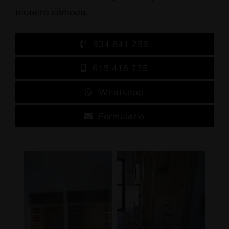
manera cómoda.
934 641 259
615 416 735
Whatsapp
Formulario