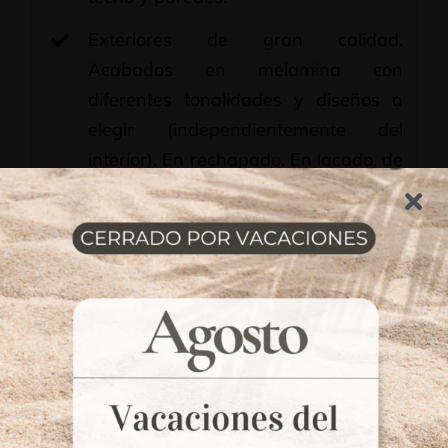
Exteriores de gran calidad.
Acabados en melamina con
diferentes tonalidades y diseños a
elegir (independientemente del
interior). En rechapado. En lacado, de
cualquier color y acabado. En
barnizado, cualquier acabado y
madera.
Interiores en melamina, de diseño
independiente al exterior y el frente.
Diversas tonalidades y diseños a
elegir.
Configuración interior a medida con