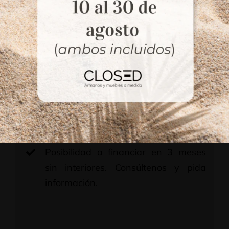
cajones, estantes y barras (según
medida).
Cajones en melamina de 19 mm y
fondos de 10 mm, súper resistentes.
Guías metálicas de alta gama.
Equipadas con amortiguador.
Herrajes de primeras marcas, de la
mejor calidad.
Posibilidad a financiar en 3 meses
sin interiores. Consúltenos y pida
información.