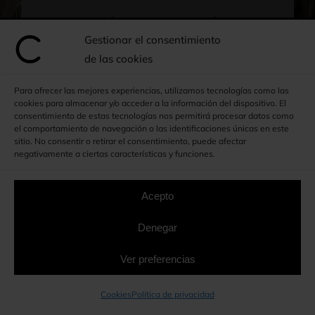
Armarios a medida en
Gestionar el consentimiento
Sant Celoni
de las cookies
Disfruta de funcionalidad,
Para ofrecer las mejores experiencias, utilizamos tecnologías como las
cookies para almacenar y/o acceder a la información del dispositivo. El
exclusividad y calidad
consentimiento de estas tecnologías nos permitirá procesar datos como
el comportamiento de navegación o las identificaciones únicas en este
sitio. No consentir o retirar el consentimiento, puede afectar
negativamente a ciertas características y funciones.
934 641 259
Acepto
615 416 735
Denegar
Whatsapp
Ver preferencias
Formulario
Cookies
Política de privacidad