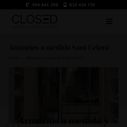
Saltar
934 641 259
615 416 735
al
contenido
Toggl
Navig
Home
Armarios a medida Sant Celoni
A medida
Home
Armarios a medida Sant Celoni
Trabajos
Showroom
Blog
Contacto
Armarios a medida y