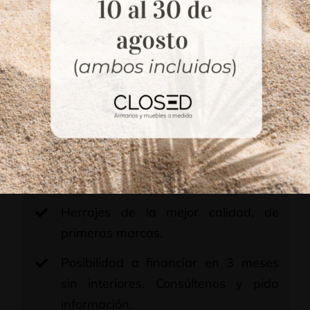
exterior y frente.
Configuración interior personalizada,
con cajones, estantes y barras,
según medida.
Cajones en melamina de 19 mm y
fondos de 10 mm, súper resistentes.
Guías metálicas de alta gama.
Equipadas con amortiguador.
Herrajes de la mejor calidad, de
primeras marcas.
Posibilidad a financiar en 3 meses
sin interiores. Consúltenos y pida
información.