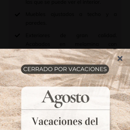
las que se puede ver el interior.
Muebles ajustados a techo y a
paredes.
Exteriores de gran calidad.
Acabados en melamina con
diferentes tonalidades y diseños a
elegir (independientemente del
interior). En rechapado. En lacado, de
cualquier color y acabado. En
barnizado, cualquier acabado y
madera.
Interiores en melamina con
diferentes diseños y tonalidades a
elegir independientemente de