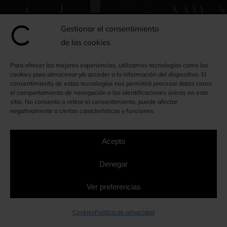
Gestionar el consentimiento
de las cookies
Armarios a medida en
Para ofrecer las mejores experiencias, utilizamos tecnologías como las
Cornellà de Llobregat
cookies para almacenar y/o acceder a la información del dispositivo. El
consentimiento de estas tecnologías nos permitirá procesar datos como
el comportamiento de navegación o las identificaciones únicas en este
sitio. No consentir o retirar el consentimiento, puede afectar
Disfruta de calidad,
negativamente a ciertas características y funciones.
exclusividad y funcionalidad
Acepto
934 641 259
Denegar
615 416 735
Ver preferencias
Whatsapp
Cookies
Política de privacidad