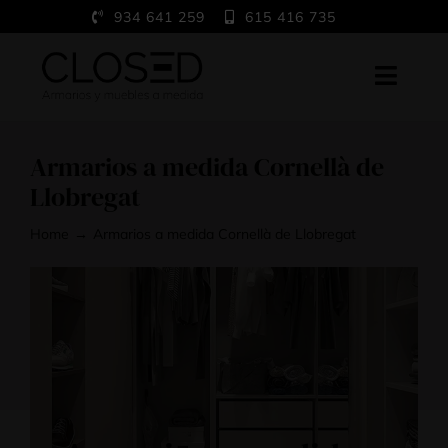
Saltar
934 641 259
615 416 735
al
contenido
Toggl
Navig
Home
Armarios a medida Cornellà de
A medida
Llobregat
Trabajos
Home
Armarios a medida Cornellà de Llobregat
Showroom
Blog
Contacto