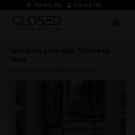
Saltar
934 641 259
615 416 735
al
contenido
Toggl
Navig
Home
Armarios a medida Arenys de
A medida
Munt
Trabajos
Home
Armarios a medida Arenys de Munt
Showroom
Blog
Contacto