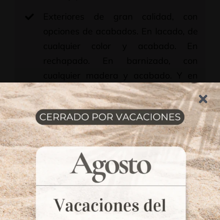
Exteriores de gran calidad, con
opciones de acabados. En lacado, de
cualquier color y acabado. En
rechapado. En barnizado, con
cualquier madera y acabado. Y en
melamina, con diferentes diseños y
tonalidades a elegir,
independientemente del interior.
Interiores en melamina, de diseño
independiente al exterior y el frente.
Diversas tonalidades y diseños a
elegir.
Configuración interior personalizada,