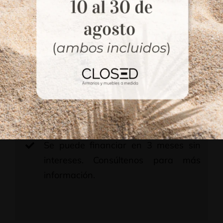
con cajones, estantes y barras,
según medida.
Cajones en melamina de 19 mm y
fondos de 10 mm, súper resistentes.
Guías metálicas de alta gama.
Equipadas con amortiguador.
Herrajes de primeras marcas, de la
mejor calidad.
Se puede financiar en 3 meses sin
intereses. Consúltenos para más
información.