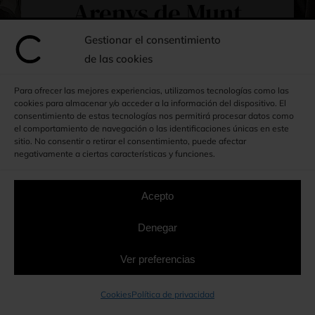
Arenys de Munt
Gestionar el consentimiento
Disfruta de funcionalidad,
de las cookies
calidad y exclusividad
Para ofrecer las mejores experiencias, utilizamos tecnologías como las
cookies para almacenar y/o acceder a la información del dispositivo. El
consentimiento de estas tecnologías nos permitirá procesar datos como
934 641 259
el comportamiento de navegación o las identificaciones únicas en este
sitio. No consentir o retirar el consentimiento, puede afectar
negativamente a ciertas características y funciones.
615 416 735
Whatsapp
Acepto
Formulario
Denegar
Ver preferencias
Cookies
Política de privacidad